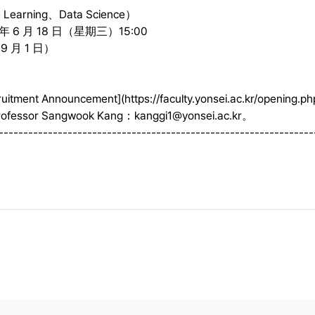
Learning、Data Science）
年 6 月 18 日（星期三）15:00
9 月 1 日）
cruitment Announcement](
https://faculty.yonsei.ac.kr/openin
ssor Sangwook Kang：
kanggi1@yonsei.ac.kr
。
----------------------------------------------------------------