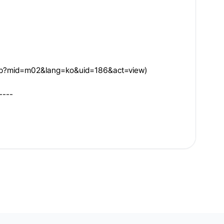
g.php?mid=m02&lang=ko&uid=186&act=view
)
----