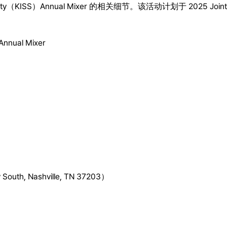
ociety（KISS）Annual Mixer 的相关细节。该活动计划于 2025 Joint St
 Annual Mixer
y South, Nashville, TN 37203）
。