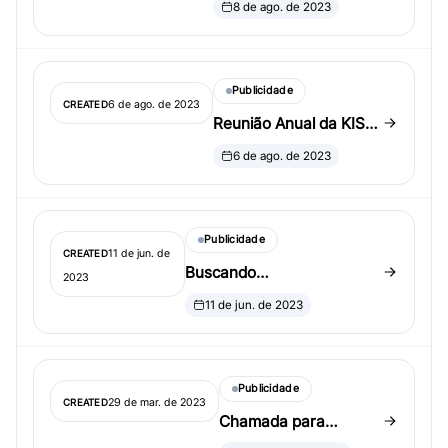
8 de ago. de 2023
invited para a
conferência IDWSDS
patrocinada pela KISS
Publicidade
6 de ago. de 2023
CREATED
Reunião Anual da KISS
no JSM
6 de ago. de 2023
Publicidade
11 de jun. de
CREATED
Buscando
2023
organizadores/palestrantes
11 de jun. de 2023
de sessões invited em duas
conferências da
International Chinese
Publicidade
Statistical Association
29 de mar. de 2023
CREATED
(ICSA)
Chamada para
pôsteres para o Duke-