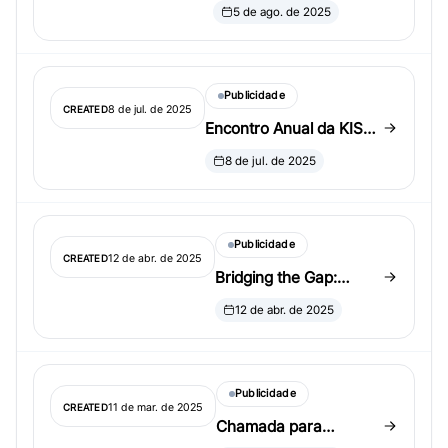
propostas de sessões
5 de ago. de 2025
invited para o JSM
2026
Publicidade
8 de jul. de 2025
CREATED
Encontro Anual da KISS
no JSM 2025
8 de jul. de 2025
Publicidade
12 de abr. de 2025
CREATED
Bridging the Gap:
Advancing Research
12 de abr. de 2025
Excellence Through
Key Biological and
Social Factors
Publicidade
11 de mar. de 2025
CREATED
Chamada para