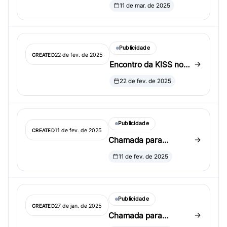
resumos de sessões
11 de mar. de 2025
invited para a
conferência da
International Indian
Publicidade
Statistical Association
22 de fev. de 2025
CREATED
(IISA) 2025
Encontro da KISS no
ENAR
22 de fev. de 2025
Publicidade
11 de fev. de 2025
CREATED
Chamada para
submissão de resumos
11 de fev. de 2025
para a KSS Summer
Conference (19 a 21 de
junho de 2025)
Publicidade
27 de jan. de 2025
CREATED
Chamada para