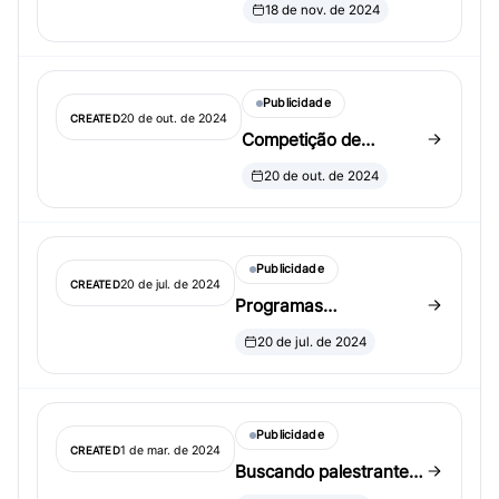
propostas de sessões
18 de nov. de 2024
topic-contributed para
o JSM 2025
Publicidade
20 de out. de 2024
CREATED
Competição de
Student Paper do
20 de out. de 2024
Clifford Spiegelman
2025
Publicidade
20 de jul. de 2024
CREATED
Programas
patrocinados pela KISS
20 de jul. de 2024
no JSM 2024
Publicidade
1 de mar. de 2024
CREATED
Buscando palestrantes
para sessões invited da