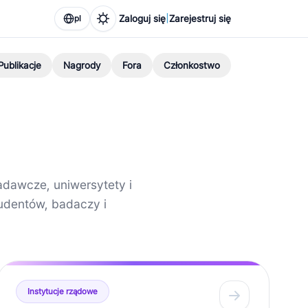
|
Zaloguj się
Zarejestruj się
pl
Publikacje
Nagrody
Fora
Członkostwo
adawcze, uniwersytety i
udentów, badaczy i
Instytucje rządowe