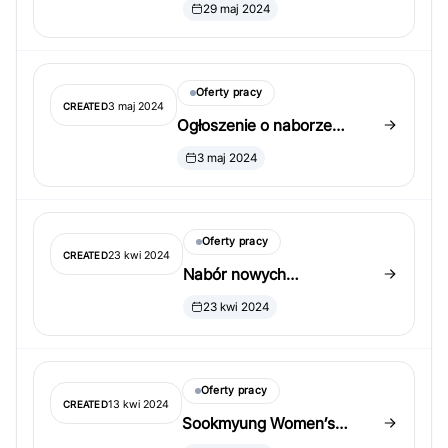
Yonsei University w South
29 maj 2024
Korea
Oferty pracy
3 maj 2024
CREATED
Ogłoszenie o naborze
nowych wykładowców w
3 maj 2024
Department of Statistics,
Korea University Seoul
Campus
Oferty pracy
23 kwi 2024
CREATED
Nabór nowych
wykładowców w
23 kwi 2024
Department of Statistics,
Sungkyunkwan University
(2 osoby)
Oferty pracy
13 kwi 2024
CREATED
Sookmyung Women’s
University ogłasza nabór na