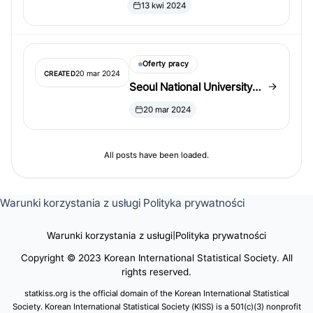
13 kwi 2024
stanowisko pełnoetatowego
wykładowcy na drugi
semestr roku
Oferty pracy
akademickiego 2024
20 mar 2024
CREATED
Seoul National University
poszukuje pełnoetatowych
20 mar 2024
wykładowców będących
cudzoziemcami w
Department of Statistics
All posts have been loaded.
Warunki korzystania z usługi
Polityka prywatności
Warunki korzystania z usługi
|
Polityka prywatności
Copyright © 2023 Korean International Statistical Society. All
rights reserved.
statkiss.org is the official domain of the Korean International Statistical
Society. Korean International Statistical Society (KISS) is a 501(c)(3) nonprofit