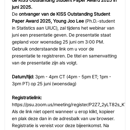
de KISS Outstanding Student Paper Award 2025 in
juni 2025.
De
ontvanger van de KISS Outstanding Student
Paper Award 2025, Young Joo Lee
(Ph.D.-student
in Statistics aan UIUC), zal tijdens het webinar van
juni een presentatie geven. De presentatie staat
gepland voor woensdag 25 juni om 3:00 PM.
Gebruik onderstaande link om u voor de
presentatie te registreren. De titel en samenvatting
van de presentatie zijn als volgt.
Datum/tijd:
3pm - 4pm CT (4pm - 5pm ET; 1pm -
3pm PT) op 25 juni (woensdag)
Registratielink:
https://psu.zoom.us/meeting/register/P2Z7_2yLT82s_K
Als de link niet opent wanneer u erop klikt, kopieer
en plak deze dan in de adresbalk van uw browser.
Registratie is vereist voor deze bijeenkomst. Na