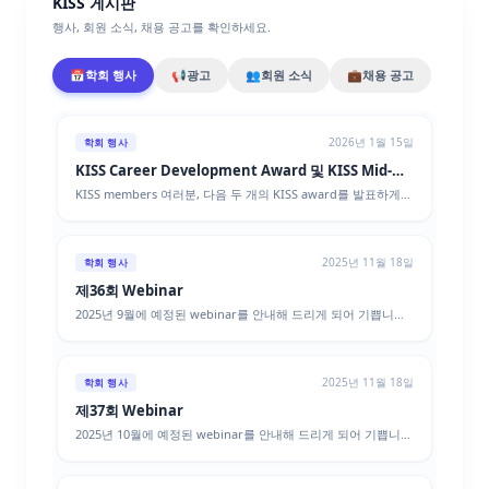
KISS 게시판
행사, 회원 소식, 채용 공고를 확인하세요.
📅
학회 행사
📢
광고
👥
회원 소식
💼
채용 공고
2026년 1월 15일
학회 행사
KISS Career Development Award 및 KISS Mid-
Career Award
KISS members 여러분, 다음 두 개의 KISS award를 발표하게
되어 기쁩니다: KISS Career Development Award 및 KISS
Mid-Career Award 에 지원하거나 후보를 추천해 주시기 바랍
니다. 이 상은 통계과학에서 service 및/또는 research를 통해 뛰
2025년 11월 18일
어난 생산성을 보여 주고 우리 사회의 statistics 분야에 강한 기
학회 행사
여 잠재력을 보여 준 경력 초기 및 중간 단계의 통계학자를 기리
제36회 Webinar
는 상입니다. Academia, government, industry, non-profit
2025년 9월에 예정된 webinar를 안내해 드리게 되어 기쁩니다.
research organization에서 활동하는 지원자들의 많은 참여를
Dr. Jason Klusowski from Princeton University 가 9월 24일
바랍니다. 두 상의 설명: 1. KISS Career Development Award
(수) 오후 2시(ET)에 발표할 예정입니다. 아래 링크를 사용해
KISS Career Development Award는 경력 초기 단계에서 뛰어
KISS webinar에 등록해 주세요. Webinar 제목과 초록은 다음과
난 생산성과 통계학 분야에 중요한 기여를 할 잠재력을 보여 준
2025년 11월 18일
같습니다. 일시: 9월 24일 2pm - 3pm ET (1pm - 2pm CT; 11am
학회 행사
통계학자를 기립니다. 자격: KISS active member 최종 학위 취
- 12pm PT) 등록 링크: 링크가 클릭해도 열리지 않으면 브라우저
득 후 7년 이내 지원 절차: 상 심사를 받으려면 지원자는 다음 자
제37회 Webinar
주소창에 복사해 붙여넣어 주세요. 이 회의는 사전 등록이 필요
료를 KISS Executive Director인 Dr. MinJae Lee ( minjae.lee@
2025년 10월에 예정된 webinar를 안내해 드리게 되어 기쁩니
합니다. 등록 후에는 회의 참여 정보가 포함된 확인 이메일을 받
)에게 2026년 2월 15일 오후 11:59 EDT 까지 이메일로 제출해야
다. Dr. Yanghyeon Cho from University of Idaho 가 10월 29
게 됩니다. 발표자: Jason Klusowski from Princeton
합니다: 지원자 CV 주요 성과와 향후 목표에 대한 간단한 요약서
일(수) 오후 3시(ET)에 발표할 예정입니다. 아래 링크를 사용해
University. 제목: Decoding Game: On Minimax Optimality
(300단어 이내) 현재 또는 과거 mentor/supervisor의 추천서 1
KISS webinar에 등록해 주세요. Webinar 제목과 초록은 다음과
of Heuristic Text Generation Strategies 초록: Decoding