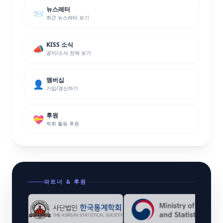
covariate scale 측면에서 회귀 관계를 유연하게 해석할 수 있게
운 statistical framework인 RESCUE를 소개합니다. 우리는 이
뉴스레터
📨
하며, 모델의 간결한 표현을 드러낼 가능성이 있습니다. 두 방법
문제를 sparse mean-shift parameterization을 갖는
최근 뉴스레터 보기
모두에 대해 large-sample property를 제시합니다. Finite-
penalized robust regression framework로 정식화합니다.
sample performance는 실제 데이터 적용과 시각화를 포함한
Gene variability를 반영하기 위해 iteratively reweighted
수치 실험을 통해 보여 줍니다. 여러분 모두를 뵙기를 기대합니
adaptive LASSO-type weight를 사용합니다. Tuning
KISS 소식
다! 감사합니다, Hyebin Song KISS Program Chair Elect
procedure를 위해 효율적인 simulation-based surrogate
📣
공지/소식 전체 보기
matching pursuit algorithm을 개발했습니다. Synthetic
dataset에서 RESCUE의 효과를 보이고, honey bee brain
MERFISH data와 human breast cancer tissue Visium data에
적용했습니다. 결과적으로 RESCUE는 기존 방법들보다 현저히
멤버십
👤
우수하며 transcriptomic measurement에 대한 새로운 통찰을
가입/갱신하기
제공합니다. 여러분 모두를 뵙기를 기대합니다! 감사합니다,
Hyebin Song KISS Program Chair Elect
후원
💝
학회 활동 후원
파트너 & 후원