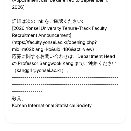
(Appointment can be deferred to September 1,
2026)
詳細は次の link をご確認ください:
[2026 Yonsei University Tenure-Track Faculty
Recruitment Announcement]
(
https://faculty.yonsei.ac.kr/opening.php?
mid=m02&lang=ko&uid=186&act=view
)
応募に関するお問い合わせは、Department Head
の Professor Sangwook Kang までご連絡ください
（
kanggi1@yonsei.ac.kr
）。
----------------------------------------------------
----------------------------------------------------
---------------
敬具、
Korean International Statistical Society