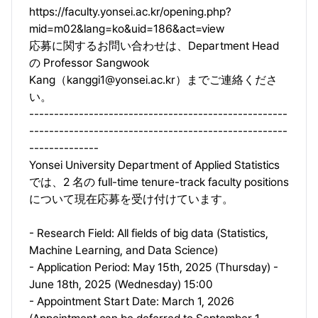
https://faculty.yonsei.ac.kr/opening.php?
mid=m02&lang=ko&uid=186&act=view
応募に関するお問い合わせは、Department Head
の Professor Sangwook
Kang（
kanggi1@yonsei.ac.kr
）までご連絡くださ
い。
----------------------------------------------------
----------------------------------------------------
--------------
Yonsei University Department of Applied Statistics
では、2 名の full-time tenure-track faculty positions
について現在応募を受け付けています。
- Research Field: All fields of big data (Statistics,
Machine Learning, and Data Science)
- Application Period: May 15th, 2025 (Thursday) -
June 18th, 2025 (Wednesday) 15:00
- Appointment Start Date: March 1, 2026