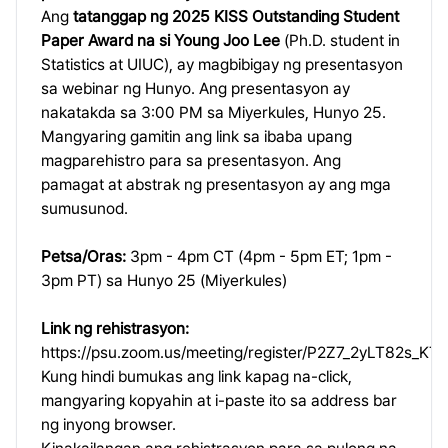
Ang
tatanggap ng 2025 KISS Outstanding Student
Paper Award na si Young Joo Lee
(Ph.D. student in
Statistics at UIUC), ay magbibigay ng presentasyon
sa webinar ng Hunyo. Ang presentasyon ay
nakatakda sa 3:00 PM sa Miyerkules, Hunyo 25.
Mangyaring gamitin ang link sa ibaba upang
magparehistro para sa presentasyon. Ang
pamagat at abstrak ng presentasyon ay ang mga
sumusunod.
Petsa/Oras:
3pm - 4pm CT (4pm - 5pm ET; 1pm -
3pm PT) sa Hunyo 25 (Miyerkules)
Link ng rehistrasyon:
https://psu.zoom.us/meeting/register/P2Z7_2yLT82s_K
Kung hindi bumukas ang link kapag na-click,
mangyaring kopyahin at i-paste ito sa address bar
ng inyong browser.