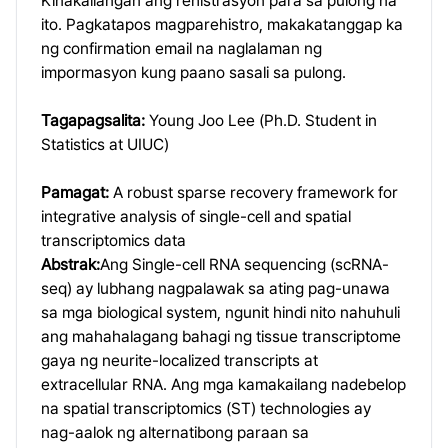
Kinakailangan ang rehistrasyon para sa pulong na
ito. Pagkatapos magparehistro, makakatanggap ka
ng confirmation email na naglalaman ng
impormasyon kung paano sasali sa pulong.
Tagapagsalita:
Young Joo Lee (Ph.D. Student in
Statistics at UIUC)
Pamagat:
A robust sparse recovery framework for
integrative analysis of single-cell and spatial
transcriptomics data
Abstrak:
Ang Single-cell RNA sequencing (scRNA-
seq) ay lubhang nagpalawak sa ating pag-unawa
sa mga biological system, ngunit hindi nito nahuhuli
ang mahahalagang bahagi ng tissue transcriptome
gaya ng neurite-localized transcripts at
extracellular RNA. Ang mga kamakailang nadebelop
na spatial transcriptomics (ST) technologies ay
nag-aalok ng alternatibong paraan sa