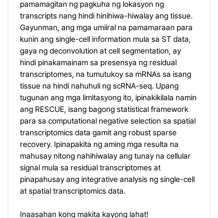
pamamagitan ng pagkuha ng lokasyon ng
transcripts nang hindi hinihiwa-hiwalay ang tissue.
Gayunman, ang mga umiiral na pamamaraan para
kunin ang single-cell information mula sa ST data,
gaya ng deconvolution at cell segmentation, ay
hindi pinakamainam sa presensya ng residual
transcriptomes, na tumutukoy sa mRNAs sa isang
tissue na hindi nahuhuli ng scRNA-seq. Upang
tugunan ang mga limitasyong ito, ipinakikilala namin
ang RESCUE, isang bagong statistical framework
para sa computational negative selection sa spatial
transcriptomics data gamit ang robust sparse
recovery. Ipinapakita ng aming mga resulta na
mahusay nitong nahihiwalay ang tunay na cellular
signal mula sa residual transcriptomes at
pinapahusay ang integrative analysis ng single-cell
at spatial transcriptomics data.
Inaasahan kong makita kayong lahat!