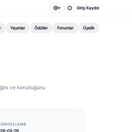
|
Giriş
Kaydol
tr
r
Yayınlar
Ödüller
Forumlar
Üyelik
adığını ve koruduğunu
GÜNCELLEME
026-03-28