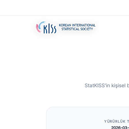
StatKISS’in kişisel 
YÜRÜRLÜK T
2026-03-