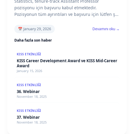
Statistics, tenure-track Assistant Professor
pozisyonu için başvuru kabul etmektedir.
Pozisyonun tüm ayrıntıları ve başvuru için lütfen şu
adresi ziyaret edin:
📅
January 29, 2026
Devamını oku →
Daha fazla son haber
KISS ETKINLIĞI
KISS Career Development Award ve KISS Mid-Career
Award
January 15, 2026
KISS ETKINLIĞI
36. Webinar
November 18, 2025
KISS ETKINLIĞI
37. Webinar
November 18, 2025