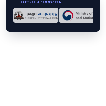
Ergebnisse legen nahe, dass RESCUE bestehende
PARTNER & SPONSOREN
Methoden deutlich übertrifft und neue Einblicke in
transkriptomische Messungen liefert. Ich freue mich
darauf, Sie alle zu sehen! Beste Grüße, Hyebin Song KISS
Program Chair Elect